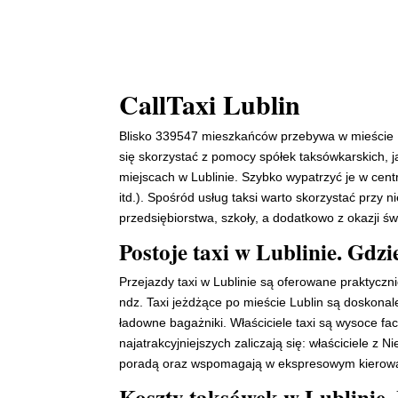
CallTaxi Lublin
Blisko 339547 mieszkańców przebywa w mieście Lu
się skorzystać z pomocy spółek taksówkarskich, j
miejscach w Lublinie. Szybko wypatrzyć je w cent
itd.). Spośród usług taksi warto skorzystać przy
przedsiębiorstwa, szkoły, a dodatkowo z okazji 
Postoje taxi w Lublinie. Gdzi
Przejazdy taxi w Lublinie są oferowane praktyczni
ndz. Taxi jeżdżące po mieście Lublin są doskonal
ładowne bagażniki. Właściciele taxi są wysoce fa
najatrakcyjniejszych zaliczają się: właściciele z
poradą oraz wspomagają w ekspresowym kierowani
Koszty taksówek w Lublinie.