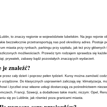
blin, to znaczy regionie w województwie lubelskim. Na jego rejonie o
akie bezzwłocznie przetransportują nas pod określony adres. Postoje 
rum miasta przy rynkach, parkingu przy szpitalu, jak też przy głównyc
 niezliczonych możliwościach. Przewóz tym rodzajem sprawdza się każde
świąt, prywatek, zabawy bądź pozostałych znaczących wydarzeń.
e je znaleźć?
e przez cały dzień i poprzez pełen tydzień. Kursy można zamówić codzie
e urządzone. Do klasycznych usprawnień zaliczają się: klimatyzacja, m
chowi i życzliwi oraz własne usługi dostarczają za pośrednictwem niez
 Niemczech, Francji, Szwecji, a dodatkowo takie marki, niczym: Opel, Re
u się po Lublinie, jak również poza granicami miasta.
 Ile wynoszą ceny przejazdów?