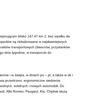
bejmującym blisko 147,47 km 2, bez wysiłku da
pojazdów są zlokalizowane w najsławniejszych
h traktów transportowych (dworców, przystanków
go dnia tygodnia, w transporcie do
nnie i w święta, w dniach pn – pt, a także w sb i
asa przestrzeni, ergonomiczne siedzenia,
awodnych, solidnych i nowych automobili. Do
nault, Alfa Romeo, Peugeot, Kia. Chętnie służą