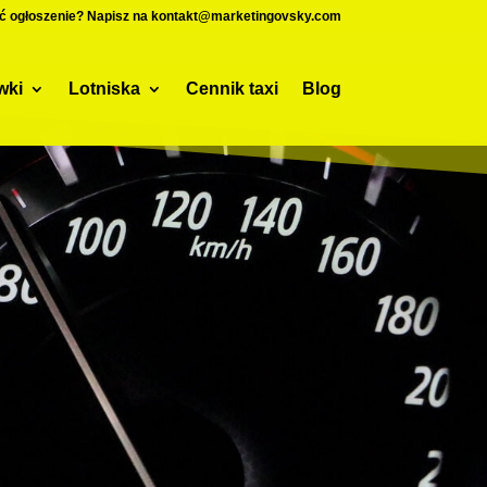
ć ogłoszenie? Napisz na kontakt@marketingovsky.com
wki
Lotniska
Cennik taxi
Blog