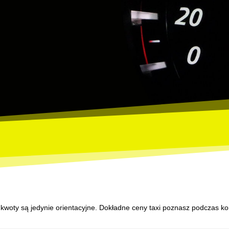
 kwoty są jedynie orientacyjne. Dokładne ceny taxi poznasz podczas ko